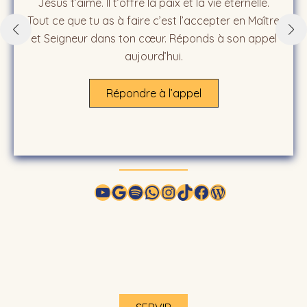
Jésus t’aime. Il t’offre la paix et la vie éternelle.
D
Tout ce que tu as à faire c’est l’accepter en Maître
et Seigneur dans ton cœur. Réponds à son appel
aujourd’hui.
Répondre à l’appel