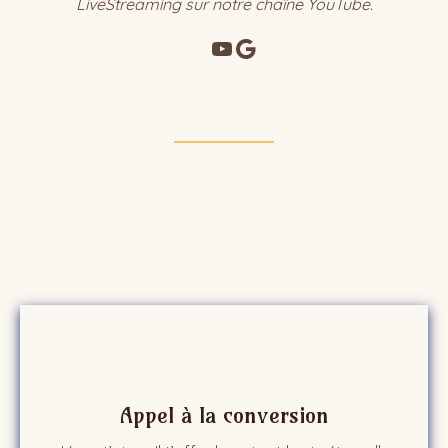
LiveStreaming sur notre chaîne YouTube.
YouTube
Google
T
Appel à la conversion