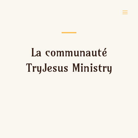
Skip
Main
to
Men
content
La communauté
TryJesus Ministry​