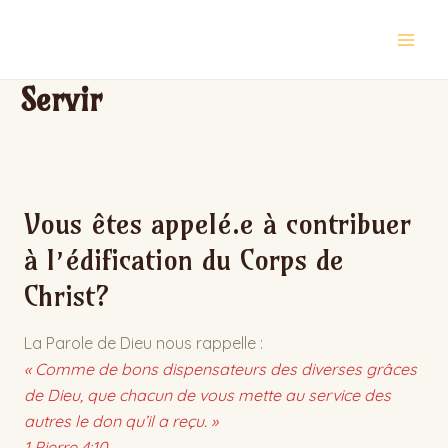
Skip
Main
to
Men
content
Servir
Vous êtes appelé.e à contribuer
à l’édification du Corps de
Christ?
La Parole de Dieu nous rappelle :
« Comme de bons dispensateurs des diverses grâces
de Dieu, que chacun de vous mette au service des
autres le don qu’il a reçu. »
1 Pierre 4:10