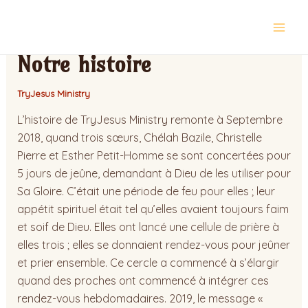
Skip
Post
Main
to
navigation
Men
content
Notre histoire
TryJesus Ministry
L’histoire de TryJesus Ministry remonte à Septembre
2018, quand trois sœurs, Chélah Bazile, Christelle
Pierre et Esther Petit-Homme se sont concertées pour
5 jours de jeûne, demandant à Dieu de les utiliser pour
Sa Gloire. C’était une période de feu pour elles ; leur
appétit spirituel était tel qu’elles avaient toujours faim
et soif de Dieu. Elles ont lancé une cellule de prière à
elles trois ; elles se donnaient rendez-vous pour jeûner
et prier ensemble. Ce cercle a commencé à s’élargir
quand des proches ont commencé à intégrer ces
rendez-vous hebdomadaires. 2019, le message «